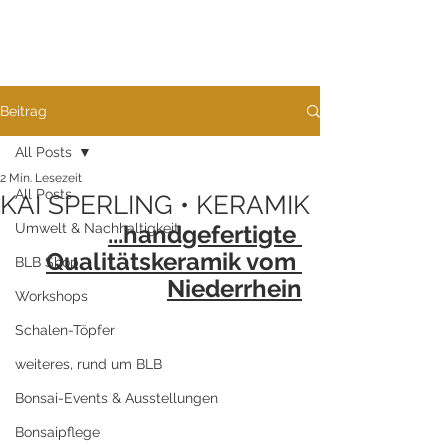
Beitrag
All Posts
2 Min. Lesezeit
All Posts
KAI SPERLING • KERAMIK
Umwelt & Nachhaltigkeit
...handgefertigte 
Qualitätskeramik vom 
BLB Shop
Niederrhein
Workshops
Schalen-Töpfer
weiteres, rund um BLB
Bonsai-Events & Ausstellungen
Bonsaipflege