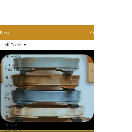
Blog
All Posts
All Posts
Umwelt &
Nachhaltigkeit
BLB Shop
Workshops
Schalen-
Töpfer
weiteres,
rund um
BLB
Bonsai-
Events &