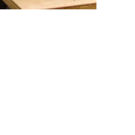
ReneBLB
13. Nov. 2024
2 Min. Lesezeit
ROMAN HUSMANN • AKZENT-
& BONSAISCHALEN
Roman Husmann fertigt ästhetische, frostfeste
Akzent- und Bonsaischalen aus acht
verschiedenen Tönen. Jede ist ein Unikat mit
eigener Glasur