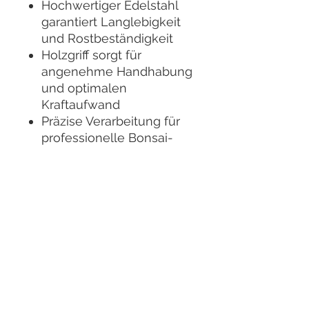
Hochwertiger Edelstahl
garantiert Langlebigkeit
und Rostbeständigkeit
Holzgriff sorgt für
angenehme Handhabung
und optimalen
Kraftaufwand
Präzise Verarbeitung für
professionelle Bonsai-
und Gartenarbeit
Geeignet für
Bonsai-Pflege, Umtopfen
von Pflanzen,
Gartenarbeiten, bei denen
Wurzeln vorsichtig
gelockert oder ausgehoben
werden müssen.