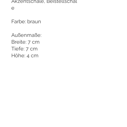
Akzentschale, Beistellschal
e
Farbe: braun
Außenmaße:
Breite: 7 cm
Tiefe: 7 cm
Höhe: 4 cm
Bonsai pot, Kusamono,
Kusa pot, handmade,
glazed, brown