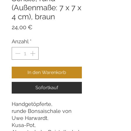
(Außenmaße: 7 x 7 x
4 cm), braun
Preis
24,00 €
Anzahl
*
In den Warenkorb
Sofortkauf
Handgetöpferte,
runde Bonsaischale von
Uwe Harwardt.
Kusa-Pot,