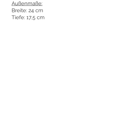
Außenmaße:
Breite: 24 cm
Tiefe: 17,5 cm
Höhe: 2 cm
© 2025 BLACK LABEL BONSAI
Impressum
AGB
Widerrufsrecht
Datenschutzerklärung
Adresse:
Hauptstraße 89
41372 Niederkrüchten-Elmpt