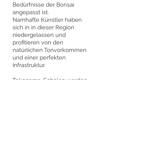
Bedürfnisse der Bonsai
angepasst ist.
Namhafte Künstler haben
sich in in dieser Region
niedergelassen und
profitieren von den
natürlichen Tonvorkommen
und einer perfekten
Infrastruktur.
Tokoname-Schalen werden
in der Gegend von Nagoya
handgefertigt. Dieses
Gebiet ist berühmt für den
Standort eines der sechs
alten Hochöfen Japans.
Um die Arbeit der Töpfer
hervorzuheben, ist die