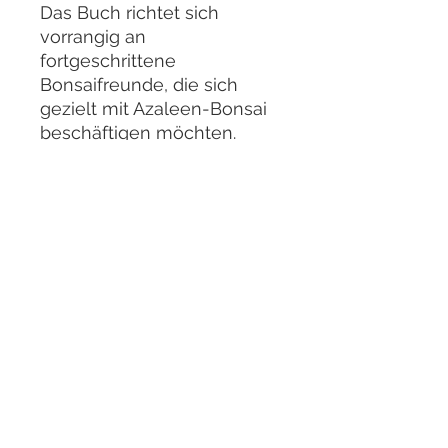
Das Buch richtet sich
vorrangig an
fortgeschrittene
Bonsaifreunde, die sich
gezielt mit Azaleen-Bonsai
beschäftigen möchten.
Allgemeine Bonsai-
Techniken werden nicht
behandelt, stattdessen liegt
der Fokus auf den
besonderen Anforderungen
dieser Pflanzen. Dennoch
finden sowohl erfahrene
Liebhaber als auch
ambitionierte Einsteiger
wertvolle Anregungen und
praxisnahe Tipps.
Taschenbuch: 156 Seiten,