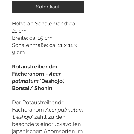
Sofortkauf
Höhe ab Schalenrand: ca.
21 cm
Breite: ca. 15 cm
Schalenmaße: ca. 11 x 11 x
9 cm
Rotaustreibender
Fächerahorn -
Acer
palmatum
'Deshojo',
Bonsai/ Shohin
Der Rotaustreibende
Fächerahorn
Acer palmatum
‘Deshojo’
zählt zu den
besonders eindrucksvollen
japanischen Ahornsorten im