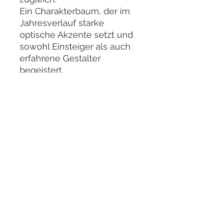
Ein Charakterbaum, der im
Jahresverlauf starke
optische Akzente setzt und
sowohl Einsteiger als auch
erfahrene Gestalter
begeistert.
Bilder aufgenommen im
Mai 2026
Bei einer Bestellung
erhalten Sie
selbstverständlich den hier
abgebildeten Bonsai/
Rohling.
Aufgrund von
Schnittmaßnahmen bzw.
einer jahreszeitlich bedingt