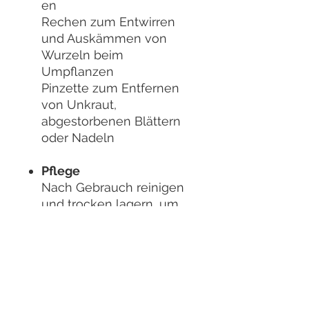
en
Rechen zum Entwirren
und Auskämmen von
Wurzeln beim
Umpflanzen
Pinzette zum Entfernen
von Unkraut,
abgestorbenen Blättern
oder Nadeln
Pflege
Nach Gebrauch reinigen
und trocken lagern, um
Korrosion zu vermeiden
Geeignet für
Bonsai-Liebhaber und
Einsteiger, die ein
praktisches und