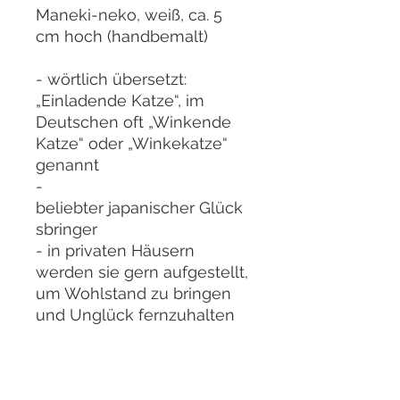
Maneki-neko, weiß, ca. 5
cm hoch (handbemalt)
- wörtlich übersetzt:
„Einladende Katze“, im
Deutschen oft „Winkende
Katze“ oder „Winkekatze“
genannt
-
beliebter japanischer Glück
sbringer
- in privaten Häusern
werden sie gern aufgestellt,
um Wohlstand zu bringen
und Unglück fernzuhalten
- ist sie typisch weiß, soll sie
besonders viel Freude und
Glück bringen, schwarz hält