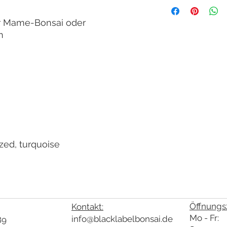
r Mame-Bonsai oder
n
zed, turquoise
Öffnungsz
Kontakt:
Mo - Fr: 
info@blacklabelbonsai.de
89