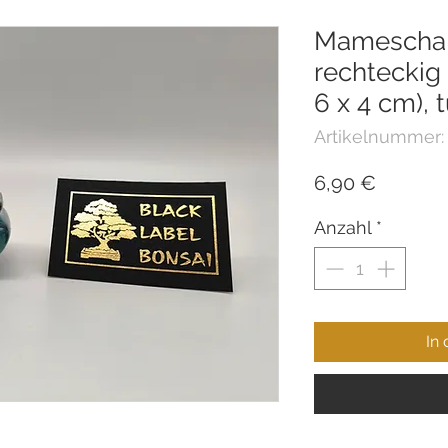
Mameschale
rechteckig
6 x 4 cm), t
Artikelnummer:
Preis
6,90 €
Anzahl
*
In