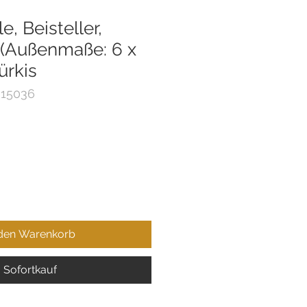
, Beisteller,
 (Außenmaße: 6 x
ürkis
 15036
 den Warenkorb
Sofortkauf