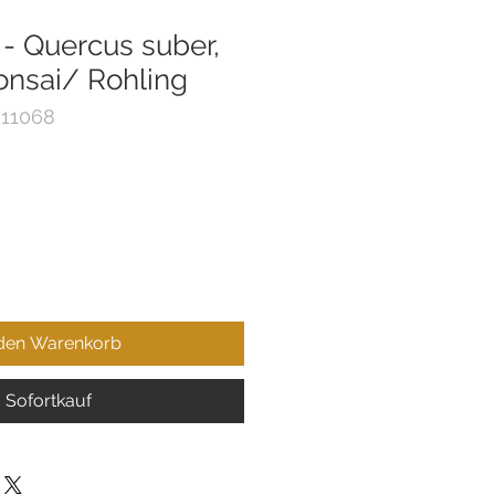
 - Quercus suber,
onsai/ Rohling
 11068
 den Warenkorb
Sofortkauf