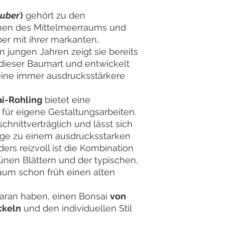
suber
)
gehört zu den
umen des Mittelmeerraums und
er mit ihrer markanten,
in jungen Jahren zeigt sie bereits
ieser Baumart und entwickelt
ine immer ausdrucksstärkere
ai-Rohling
bietet eine
für eigene Gestaltungsarbeiten.
schnittverträglich und lässt sich
ege zu einem ausdrucksstarken
ers reizvoll ist die Kombination
ünen Blättern und der typischen,
aum schon früh einen alten
 daran haben, einen Bonsai
von
ckeln
und den individuellen Stil