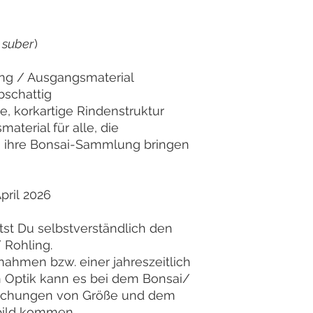
 suber
)
ing / Ausgangsmaterial
bschattig
e, korkartige Rindenstruktur
terial für alle, die
n ihre Bonsai-Sammlung bringen
ril 2026
ltst Du selbstverständlich den
 Rohling.
ahmen bzw. einer jahreszeitlich
n Optik kann es bei dem Bonsai/
eichungen von Größe und dem
bild kommen.