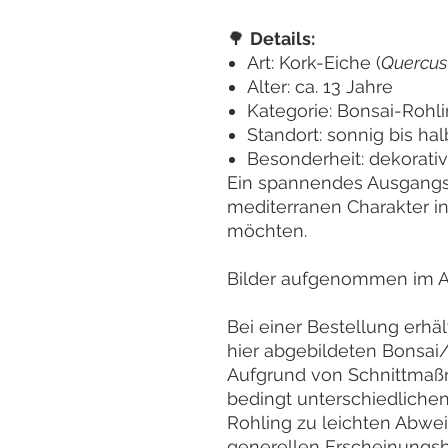
🌳
Details:
Art: Kork-Eiche (
Quercus
Alter: ca. 13 Jahre
Kategorie: Bonsai-Rohl
Standort: sonnig bis hal
Besonderheit: dekorativ
Ein spannendes Ausgangsma
mediterranen Charakter i
möchten.
Bilder aufgenommen im Ap
Bei einer Bestellung erhä
hier abgebildeten Bonsai/
Aufgrund von Schnittmaßn
bedingt unterschiedliche
Rohling zu leichten Abw
generellen Erscheinungs