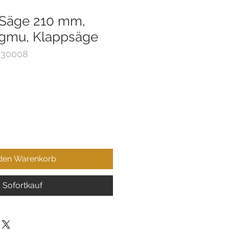
 Säge 210 mm,
ingmu, Klappsäge
 30008
 den Warenkorb
Sofortkauf