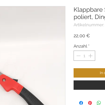
Klappbare
poliert, D
Artikelnummer:
Preis
22,00 €
Anzahl
*
In