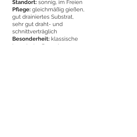
Standort:
sonnig, im Freien
Pflege:
gleichmäßig gießen,
gut drainiertes Substrat,
sehr gut draht- und
schnittverträglich
Besonderheit:
klassische
japanische Bonsai-
Kiefernart mit großem
Gestaltungspotenzial
Ein spannender Rohling für
alle, die eine traditionelle
Kiefer Schritt für Schritt zum
charaktervollen Bonsai
entwickeln möchten. 🌲
Bilder aufgenommen im
März 2026