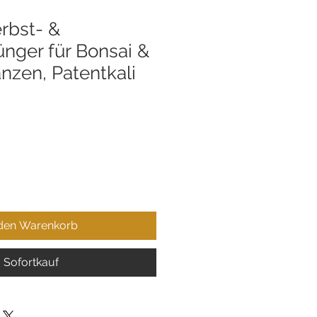
erbst- &
ünger für Bonsai &
nzen, Patentkali
 den Warenkorb
Sofortkauf