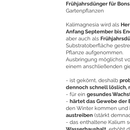
Frühjahrsdünger für Bons
Gartenpflanzen
Kalimagnesia wird als
Her
Anfang September bis End
aber auch als
Frühjahrsd
Substratoberfläche gestre
Pflanze aufgenommen.
Ausbringung möglichst v
einem anschließenden gie
- ist gekörnt, deshalb
pro
dennoch schnell löslich, 
- für ein
gesundes Wach
-
härtet das Gewebe der 
den Winter kommen und
austreiben
(stärkt demnac
- das enthaltene Kalium s
Wasserhaushalt
, erhöht 