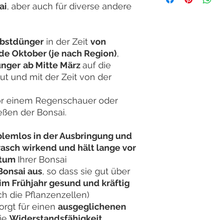
ai
, aber auch für diverse andere
bstdünger
in der Zeit
von
e Oktober (je nach Region)
,
ünger
ab Mitte März
auf die
ut und mit der Zeit von der
or einem Regenschauer oder
ßen der Bonsai.
blemlos in der Ausbringung und
rasch wirkend und hält lange vor
stum
Ihrer Bonsai
Bonsai aus
, so dass sie gut über
im Frühjahr gesund und kräftig
h die Pflanzenzellen)
orgt für einen
ausgeglichenen
die
Widerstandsfähigkeit