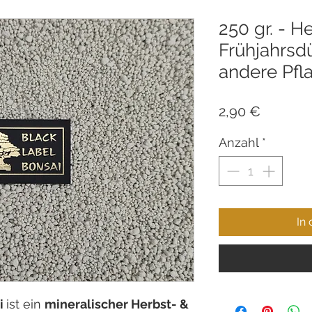
250 gr. - H
Frühjahrsd
andere Pfla
Preis
2,90 €
Anzahl
*
In
i
ist ein
mineralischer Herbst- &