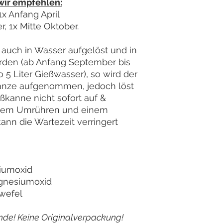
 wir empfehlen:
1x Anfang April
, 1x Mitte Oktober.
 auch in Wasser aufgelöst und in
rden (ab Anfang September bis
o 5 Liter Gießwasser), so wird der
lanze aufgenommen, jedoch löst
eßkanne nicht sofort auf &
figem Umrühren und einem
ann die Wartezeit verringert
liumoxid
agnesiumoxid
hwefel
nde! Keine Originalverpackung!