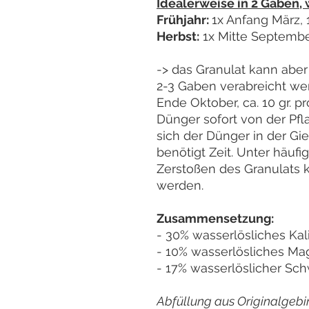
Idealerweise in 2 Gaben,
Frühjahr:
1x Anfang März, 
Herbst:
1x Mitte September
-> das Granulat kann aber
2-3 Gaben verabreicht we
Ende Oktober, ca. 10 gr. pr
Dünger sofort von der Pf
sich der Dünger in der Gi
benötigt Zeit. Unter häu
Zerstoßen des Granulats k
werden.
Zusammensetzung:
- 30% wasserlösliches Ka
- 10% wasserlösliches M
- 17% wasserlöslicher Sc
Abfüllung aus Originalgebi