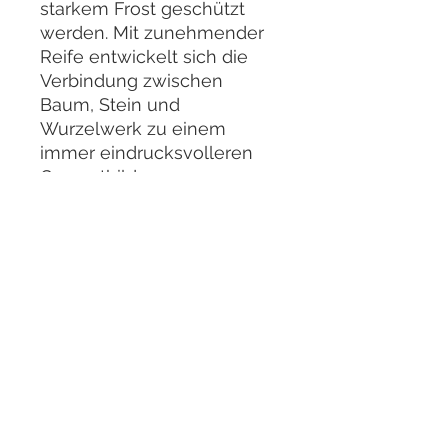
starkem Frost geschützt
werden. Mit zunehmender
Reife entwickelt sich die
Verbindung zwischen
Baum, Stein und
Wurzelwerk zu einem
immer eindrucksvolleren
Gesamtbild.
Bilder aufgenommen im
Juni 2026
Bei einer Bestellung
erhalten Sie
selbstverständlich den hier
abgebildeten Bonsai/
Rohling.
Aufgrund von
Schnittmaßnahmen bzw.