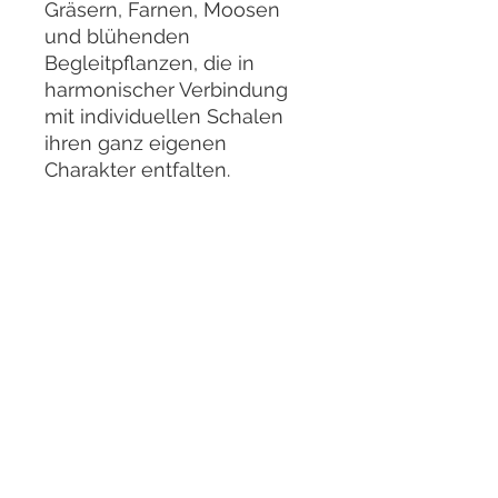
Gräsern, Farnen, Moosen
und blühenden
Begleitpflanzen, die in
harmonischer Verbindung
mit individuellen Schalen
ihren ganz eigenen
Charakter entfalten.
Seine Töpfer- aber auch
Kusamono-Arbeiten
werden weit über die
Grenzen des Ruhrgebiets
hinaus geschätzt und
erfreuen sich auch bei
unseren Kunden im Black
Label Bonsai Laden großer
Beliebtheit. Die Verbindung
aus natürlicher
Pflanzengestaltung und