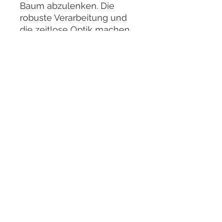
Baum abzulenken. Die
robuste Verarbeitung und
die zeitlose Optik machen
diese Yixing-Schale zu
einem vielseitigen Begleiter
für die Bonsaikultur.
Außenmaße:
16,5 x 15 x 8,5
cm
Material:
Yixing-Keramik
Form:
6-eckig
© 2025 BLACK LABEL BONSAI