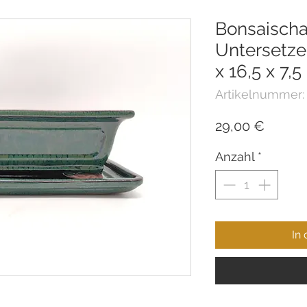
Bonsaischa
Untersetze
x 16,5 x 7,
Artikelnummer:
Preis
29,00 €
Anzahl
*
In