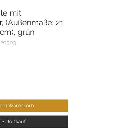
le mit
r, (Außenmaße: 21
5 cm), grün
 20503
 den Warenkorb
Sofortkauf