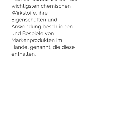
wichtigsten chemischen
Wirkstoffe, ihre
Eigenschaften und
Anwendung beschrieben
und Bespiele von
Markenprodukten im
Handel genannt, die diese
enthalten.
Ein Kapitel befasst sich mit
den Baumarten, die häufig
als Bonsai gehalten
werden, deren Pflege- und
Standortansprüchen, ihren
gängigen Krankheiten und
deren Bekämpfung.
„Bonsai Krankheiten
vorbeugen, erkennen und