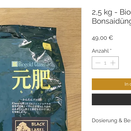
2,5 kg - Bi
Bonsaidüng
Preis
49,00 €
Anzahl
*
In
Dosierung & Be