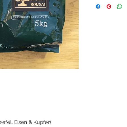
- organischer, traditi
100% natürlichen Pell
- speziell dafür entw
Umpflanzen direkt mi
- kann aber auch gan
Bonsai verwendet wer
- dieser Dünger förde
Wurzelwachstum und 
Bäume
- aktiviert sehr schne
und stimuliert die En
- 8 Gramm (ca. ein geh
Schalenbreite
- Wirksamkeit beim Un
Monate
- das Auflegen auf die
Vegetationszeit wied
efel, Eisen & Kupfer)