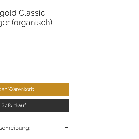
ogold Classic,
er (organisch)
 den Warenkorb
Sofortkauf
schreibung: