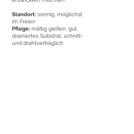
Standort:
sonnig, möglichst
im Freien
Pflege:
mäßig gießen, gut
drainiertes Substrat, schnitt-
und drahtverträglich
Besonderheit:
mediterrane
Kiefernart mit natürlichem
Wuchs und feinen Nadeln
Ein spannender
Ausgangsbaum für alle, die
einen Bonsai mit südlichem
Flair gestalten möchten.
Bilder aufgenommen im
Juni 2026