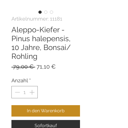
Artikelnummer: 11181
Aleppo-Kiefer -
Pinus halepensis,
10 Jahre, Bonsai/
Rohling
Standardpreis
Sale-
 79,00 € 
71,10 €
Preis
Anzahl
*
In den Warenkorb
Sofortkauf