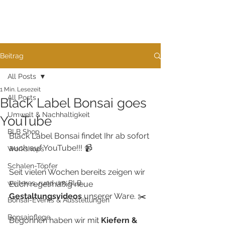
Beitrag
All Posts
1 Min. Lesezeit
All Posts
Black Label Bonsai goes
Umwelt & Nachhaltigkeit
YouTube
BLB Shop
Black Label Bonsai findet Ihr ab sofort 
auch auf YouTube!!! 📹
Workshops
Schalen-Töpfer
Seit vielen Wochen bereits zeigen wir 
weiteres, rund um BLB
Euch regelmäßig neue 
Gestaltungsvideos
 unserer Ware. ✂️
Bonsai-Events & Ausstellungen
Bonsaipflege
Begonnen haben wir mit 
Kiefern
&