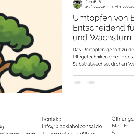
ReneBLB
25. Nov. 2025
4 Min. Leseze
Umtopfen von B
Entscheidend f
und Wachstum
Das Umtopfen gehört zu de
Pflegetechniken eines Bons
Substratwechsel drohen W
Sauerstoffmangel und lang
Wachstumskraft. Verdichtet
Luftaustausch, feine Haarwu
Erde versauert. Durch Umt
frisches, gut durchlüftetes 
Wurzeln und langfristige Vita
Öffnungsz
Kontakt:
Mo - Fr: 
info@blacklabelbonsai.de
89
Sa: 10:
Tel: +49 (0) 177 4486124