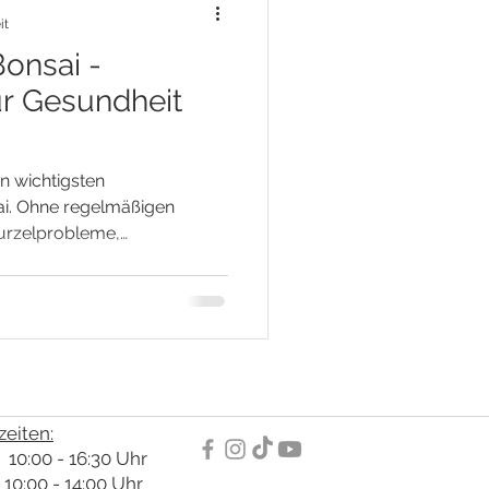
it
onsai -
ür Gesundheit
n wichtigsten
ai. Ohne regelmäßigen
urzelprobleme,
same Verschlechterung der
es Substrat verhindert
rzeln sterben ab, und die
opfen erhält der Baum
Substrat, Platz für neue
lität.
eiten:
10:00 - 16:30 Uhr
00 - 14:00 Uhr