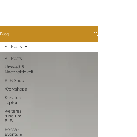
Blog
All Posts
All Posts
Umwelt &
Nachhaltigkeit
BLB Shop
Workshops
Schalen-
Töpfer
weiteres,
rund um
BLB
Bonsai-
Events &