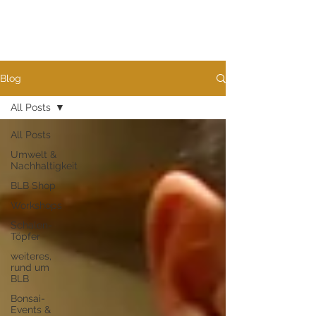
Blog
All Posts
All Posts
Umwelt &
Nachhaltigkeit
BLB Shop
Workshops
Schalen-
Töpfer
weiteres,
rund um
BLB
Bonsai-
Events &