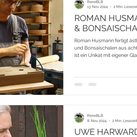
ReneBLB
13. Nov. 2024
2 Min. Lesezei
ROMAN HUSMA
& BONSAISCH
Roman Husmann fertigt ästhe
und Bonsaischalen aus ach
ist ein Unikat mit eigener Gl
ReneBLB
8. Nov. 2024
2 Min. Lesezei
UWE HARWARD