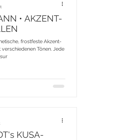
t
NN • AKZENT-
ALEN
tische, frostfeste Akzent-
t verschiedenen Tönen. Jede
asur
t
T's KUSA-