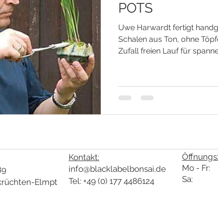
POTS
Uwe Harwardt fertigt handg
Schalen aus Ton, ohne Töpf
Zufall freien Lauf für span
Öffnungsz
Kontakt:
Mo - Fr: 
info@blacklabelbonsai.de
89
Sa: 10:
Tel: +49 (0) 177 4486124
krüchten-Elmpt